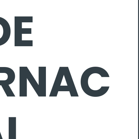
DE
ERNAC
AL