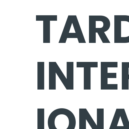
TAR
INT
ION