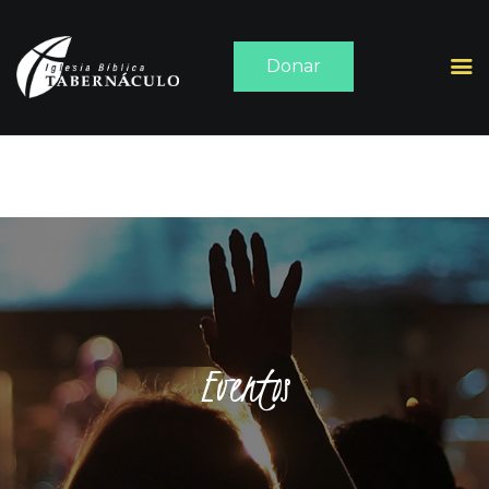
Donar
INICIO
ACERCA DE
SERMONES
MEDIA
CONTACTO
Eventos