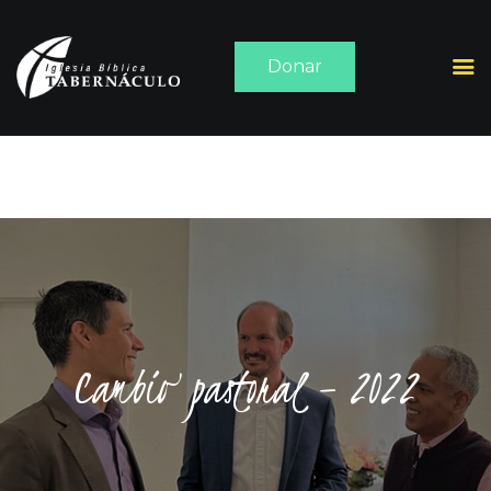
Donar
INICIO
ACERCA DE
SERMONES
MEDIA
CONTACTO
Cambio pastoral – 2022