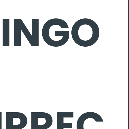
INGO
URREC