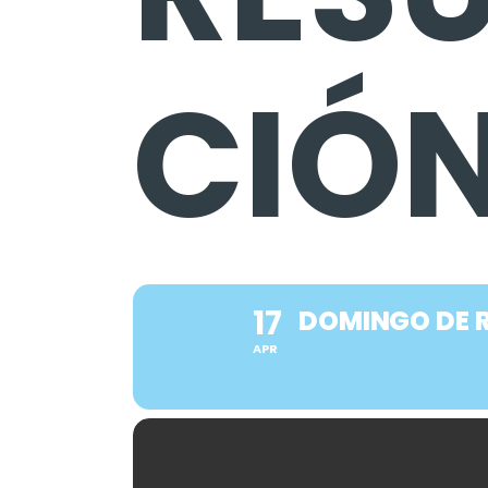
CIÓ
17
DOMINGO DE 
APR