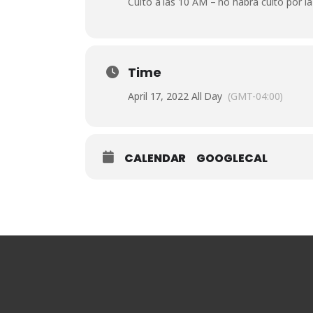
Culto a las 10 AM – no habrá culto por la
Time
April 17, 2022 All Day
(GMT-04:00)
CALENDAR
GOOGLECAL