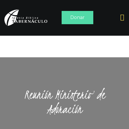
Donar
INICIO
ACERCA DE
SERMONES
MEDIA
CONTACTO
Reunión Ministerio de
Adoración