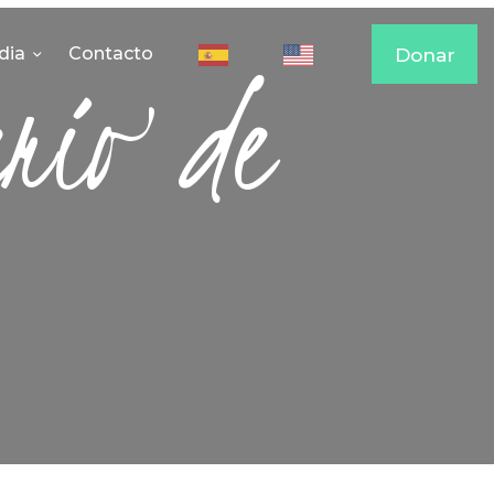
dia
Contacto
Donar
erio de