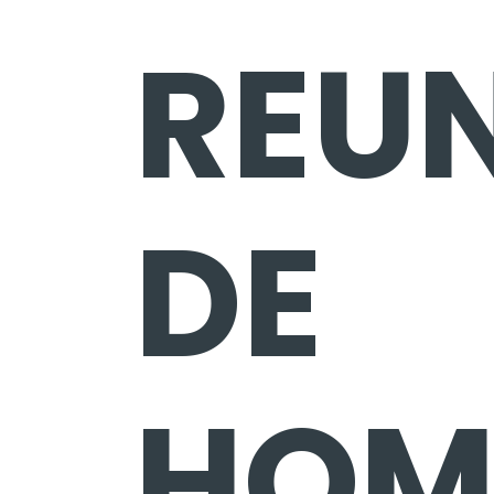
REU
DE
HOM