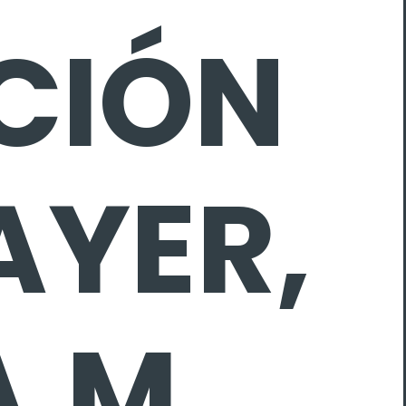
CIÓN
AYER,
A.M.