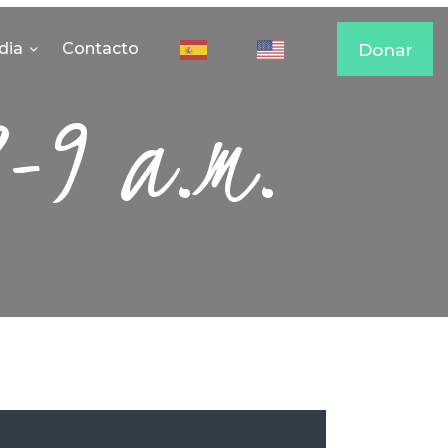
dia
Contacto
Donar
7-9 a.m.