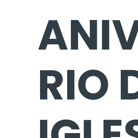
ANI
RIO 
IGLE