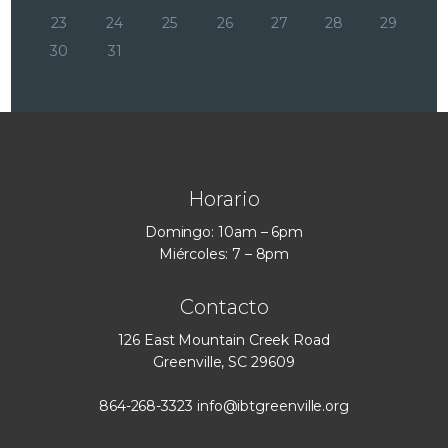
23
24
25
26
27
28
29
30
31
Horario
Domingo: 10am – 6pm
Miércoles: 7 – 8pm
Contacto
126 East Mountain Creek Road
Greenville, SC 29609
864-268-3323
info@ibtgreenville.org