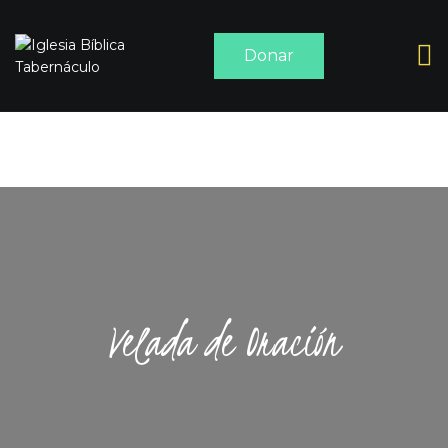
Donar
INICIO
ACERCA DE
SERMONES
MEDIA
CONTACTO
Velada de Oración