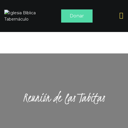
Donar
INICIO
ACERCA DE
SERMONES
MEDIA
CONTACTO
Reunión de las Tabitas