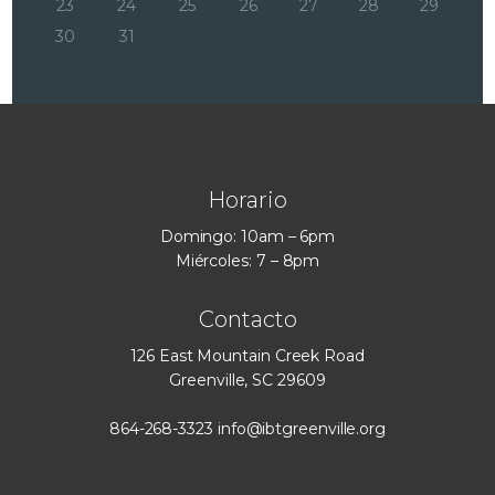
23
24
25
26
27
28
29
30
31
Horario
Domingo: 10am – 6pm
Miércoles: 7 – 8pm
Contacto
126 East Mountain Creek Road
Greenville, SC 29609
864-268-3323
info@ibtgreenville.org