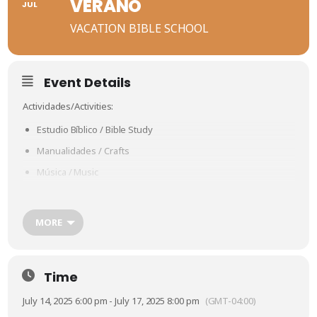
VERANO
JUL
VACATION BIBLE SCHOOL
Event Details
Actividades/Activities:
Estudio Bíblico / Bible Study
Manualidades / Crafts
Música / Music
Memorización de versículos / Bible memory verses
Premios / Prizes
MORE
Aperitivos / Snacks
Time
July 14, 2025 6:00 pm - July 17, 2025 8:00 pm
(GMT-04:00)