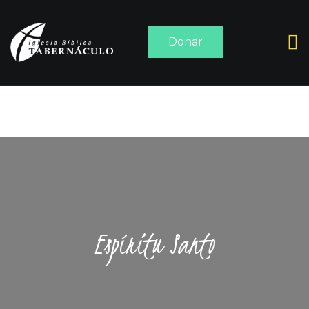
Donar
INICIO
ACERCA DE
SERMONES
MEDIA
CONTACTO
Espíritu Santo