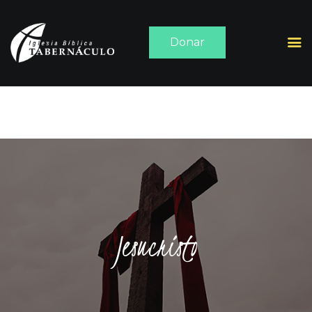
Donar
INICIO
ACERCA DE
SERMONES
MEDIA
CONTACTO
Jesucristo